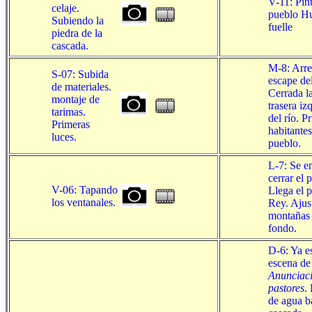
V-11: Pin
celaje.
pueblo H
Subiendo la
fuelle
piedra de la
cascada.
M-8: Arre
S-07: Subida
escape del
de materiales.
Cerrada la
montaje de
trasera iz
tarimas.
del río. P
Primeras
habitantes
luces.
pueblo.
L-7: Se e
cerrar el 
V-06: Tapando
Llega el 
los ventanales.
Rey. Ajus
montañas 
fondo.
D-6: Ya es
escena de
Anunciac
pastores
.
de agua b