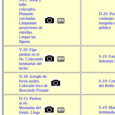
trillo
colocados.
Pintando
D-20: Po
corchadas.
cortinajes
Limpiando
moqueta 
proyectores de
público
estrellas.
Llegan las
figuras
V-20: Fijar
piedras en el
S-19: Fot
río. Colocando
belenista
luminarias del
techo.
X-18: Arreglo de
focos azules.
S-19: Cen
Colocado foco de
del Belén
Buscando Posada
D-15: Piedras
al río.
S-19: Ma
Montañas del
terminada
fondo. Llega