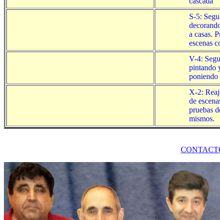
cascada
S-5: Seg
decorando
a casas. 
escenas c
V-4: Seg
pintando 
poniendo 
X-2: Reaj
de escena
pruebas d
mismos.
CONTACTO: