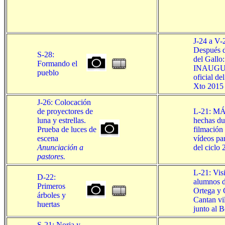
J-24 a V-
Después d
S-28:
del Gallo:
Formando el
INAUG
pueblo
oficial de
Xto 2015
J-26: Colocación
de proyectores de
L-21: M
luna y estrellas.
hechas du
Prueba de luces de
filmación 
escena
vídeos par
Anunciación a
del ciclo
pastores.
L-21: Visi
D-22:
alumnos d
Primeros
Ortega y 
árboles y
Cantan vi
huertas
junto al B
S-21: Noria y