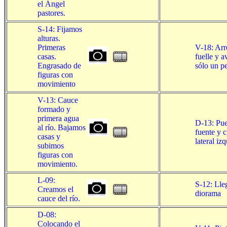
el Ángel
pastores.
S-14: Fijamos
alturas.
Primeras
V-18: Arr
casas.
fuelle y 
Engrasado de
sólo un pe
figuras con
movimiento
V-13: Cauce
formado y
primera agua
D-13: Pue
al río. Bajamos
fuente y c
casas y
lateral iz
subimos
figuras con
movimiento.
L-09:
S-12: Lle
Creamos el
diorama
cauce del río.
D-08:
Colocando el