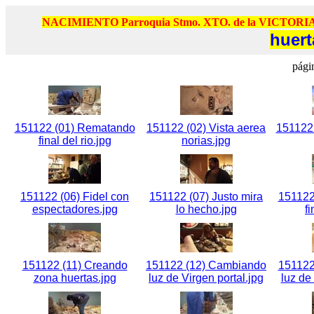
NACIMIENTO Parroquia Stmo. XTO. de la VICTORIA
huert
pági
151122 (01) Rematando
151122 (02) Vista aerea
151122 
final del rio.jpg
norias.jpg
151122 (06) Fidel con
151122 (07) Justo mira
151122
espectadores.jpg
lo hecho.jpg
fi
151122 (11) Creando
151122 (12) Cambiando
151122
zona huertas.jpg
luz de Virgen portal.jpg
luz de