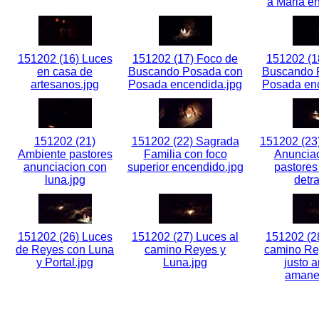
a Maria en
151202 (16) Luces
151202 (17) Foco de
151202 (1
en casa de
Buscando Posada con
Buscando 
artesanos.jpg
Posada encendida.jpg
Posada enc
151202 (21)
151202 (22) Sagrada
151202 (23
Ambiente pastores
Familia con foco
Anunciac
anunciacion con
superior encendido.jpg
pastores
luna.jpg
detra
151202 (26) Luces
151202 (27) Luces al
151202 (28
de Reyes con Luna
camino Reyes y
camino Re
y Portal.jpg
Luna.jpg
justo a
amanec