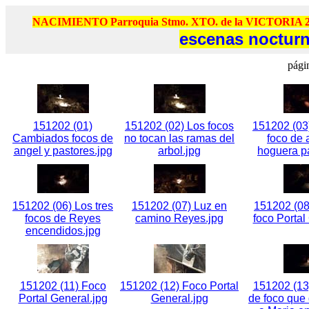
NACIMIENTO Parroquia Stmo. XTO. de la VICTORIA 2
escenas nocturn
pági
151202 (01)
151202 (02) Los focos
151202 (03
Cambiados focos de
no tocan las ramas del
foco de 
angel y pastores.jpg
arbol.jpg
hoguera pa
151202 (06) Los tres
151202 (07) Luz en
151202 (08
focos de Reyes
camino Reyes.jpg
foco Portal
encendidos.jpg
151202 (11) Foco
151202 (12) Foco Portal
151202 (13
Portal General.jpg
General.jpg
de foco que