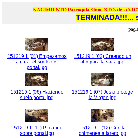
NACIMIENTO Parroquia Stmo. XTO. de la VIC
TERMINADA!!!... 
pági
151219 1 (01) Empezamos
151219 1 (02) Creando un
a crear el suelo del
alto para la vaca.jpg
portal.jpg
151219 1 (06) Haciendo
151219 1 (07) Justo protege
suelo portal.jpg
la Virgen.jpg
151219 1 (11) Pintando
151219 1 (12) Con la
sobre portal.jpg
chimenea alfarero.jpg